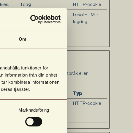
kies.
1 dag
HTTP-cookie
erve the
Session
Lokal HTML-
he
lagring
re
Om
andahålla funktioner för
Detta kan t.ex. vara föredraget språk eller
n information från din enhet
 tur kombinera informationen
deras tjänster.
Maximal lagringstid
Typ
or. This
1 dag
HTTP-cookie
Marknadsföring
 optimize