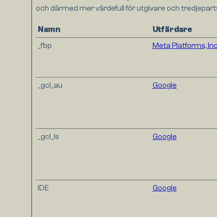
och därmed mer värdefull för utgivare och tredjepar
Namn
Utfärdare
_fbp
Meta Platforms, Inc
_gcl_au
Google
_gcl_ls
Google
IDE
Google