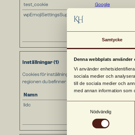
test_cookie
Google
wpEmojiSettingsSupports
kusthotelletstyrso
Samtycke
Denna webbplats använder 
Inställningar (1)
Vi använder enhetsidentifierar
Cookies för inställningar låter en webbplats komma ih
sociala medier och analysera 
regionen du befinner dig i.
till de sociala medier och a
med annan information som du 
Namn
Utfärdare
Samtyckesval
lidc
LinkedIn
Nödvändig