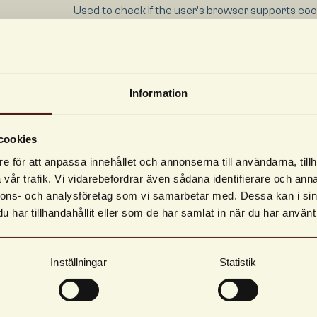
Used to check if the user's browser supports coo
.se
This cookie is part of a bundle of cookies which s
purpose of content delivery and presentation. T
cookies keep the correct state of font, blog/pictu
sliders, color themes and other website settings.
Information
cookies
e för att anpassa innehållet och annonserna till användarna, tillh
åg information som ändrar hur webbplatsen fungerar eller visas. 
vår trafik. Vi vidarebefordrar även sådana identifierare och anna
nnons- och analysföretag som vi samarbetar med. Dessa kan i sin
har tillhandahållit eller som de har samlat in när du har använt 
Ändamål
Registers which server-cluster is serving the visit
Inställningar
Statistik
is used in context with load balancing, in order to
user experience.