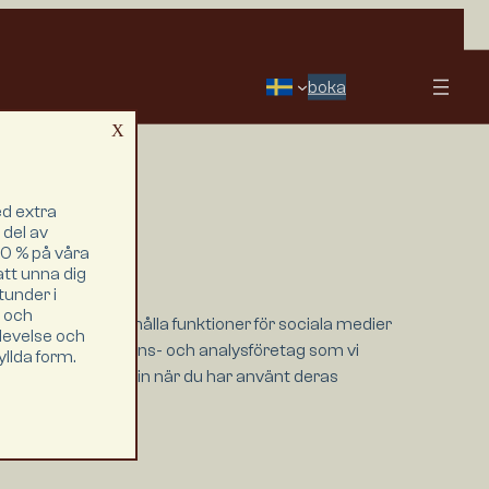
boka
X
d extra
 del av
0 % på våra
att unna dig
tunder i
r och
darna, tillhandahålla funktioner för sociala medier
plevelse och
iala medier och annons- och analysföretag som vi
llda form.
som de har samlat in när du har använt deras