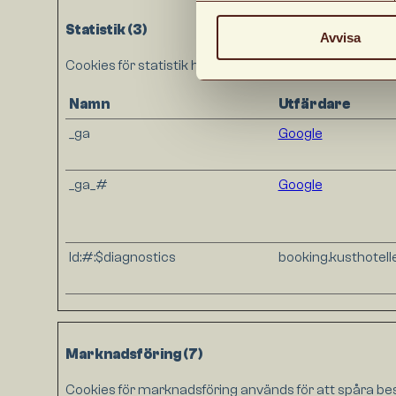
Statistik (3)
Avvisa
Cookies för statistik hjälper en webbplatsägare att
Namn
Utfärdare
_ga
Google
_ga_#
Google
ld:#:$diagnostics
booking.kusthotell
Marknadsföring (7)
Cookies för marknadsföring används för att spåra be