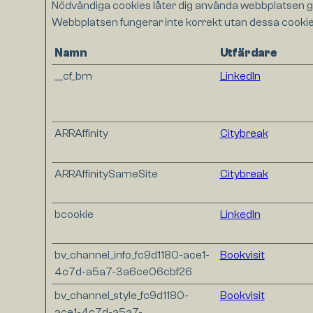
Nödvändiga cookies låter dig använda webbplatsen g
Webbplatsen fungerar inte korrekt utan dessa cookie
Namn
Utfärdare
__cf_bm
LinkedIn
ARRAffinity
Citybreak
ARRAffinitySameSite
Citybreak
bcookie
LinkedIn
bv_channel_info_fc9d1180-ace1-
Bookvisit
4c7d-a5a7-3a6ce06cbf26
bv_channel_style_fc9d1180-
Bookvisit
ace1-4c7d-a5a7-