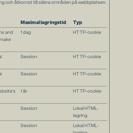
ng och åtkomst till säkra områden på webbplatsen.
Maximal lagringstid
Typ
ns and
1 dag
HTTP-cookie
o make
l
Session
HTTP-cookie
l
Session
HTTP-cookie
ebsite's
1 år
HTTP-cookie
Session
Lokal HTML-
lagring
Session
Lokal HTML-
lagring