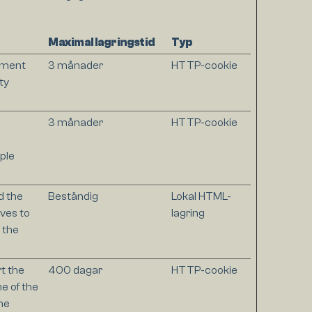
Maximal lagringstid
Typ
sement
3 månader
HTTP-cookie
ty
3 månader
HTTP-cookie
ple
d the
Beständig
Lokal HTML-
ves to
lagring
 the
t the
400 dagar
HTTP-cookie
ne of the
he