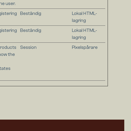
he user.
istering
Beständig
Lokal HTML-
lagring
istering
Beständig
Lokal HTML-
lagring
 products
Session
Pixelspårare
how the
tates