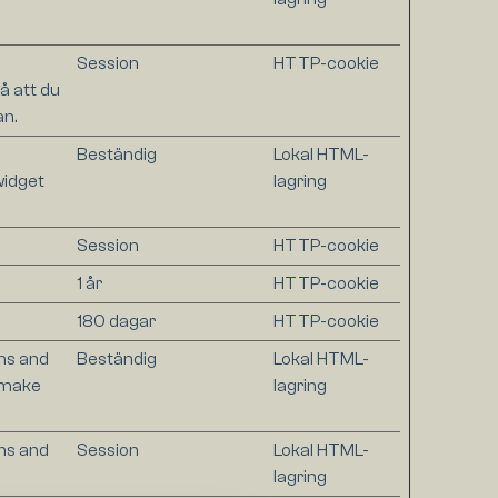
Session
HTTP-cookie
å att du
n.
Beständig
Lokal HTML-
widget
lagring
Session
HTTP-cookie
1 år
HTTP-cookie
180 dagar
HTTP-cookie
ns and
Beständig
Lokal HTML-
o make
lagring
ns and
Session
Lokal HTML-
lagring