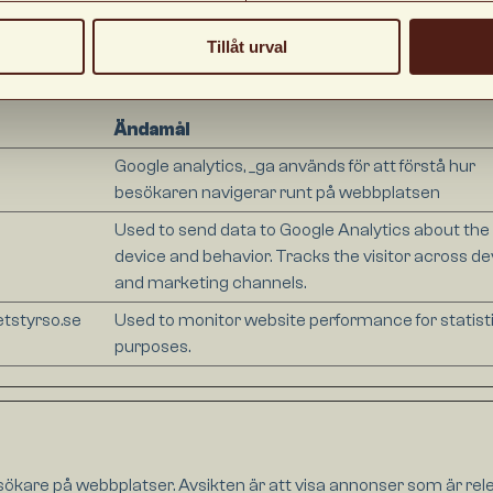
Tillåt urval
 förstå hur besökare interagerar med webbplatser genom att sam
Ändamål
Google analytics, _ga används för att förstå hur
besökaren navigerar runt på webbplatsen
Used to send data to Google Analytics about the v
device and behavior. Tracks the visitor across de
and marketing channels.
etstyrso.se
Used to monitor website performance for statisti
purposes.
sökare på webbplatser. Avsikten är att visa annonser som är re