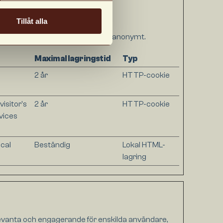
Tillåt alla
la och rapportera in information anonymt.
Maximal lagringstid
Typ
2 år
HTTP-cookie
isitor's
2 år
HTTP-cookie
vices
cal
Beständig
Lokal HTML-
lagring
levanta och engagerande för enskilda användare,