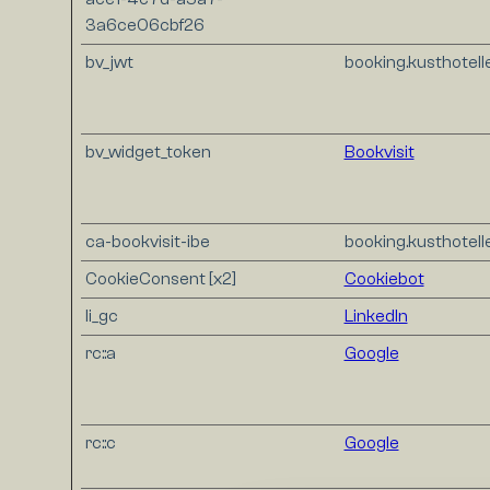
3a6ce06cbf26
bv_jwt
booking.kusthotell
bv_widget_token
Bookvisit
ca-bookvisit-ibe
booking.kusthotell
CookieConsent [x2]
Cookiebot
li_gc
LinkedIn
rc::a
Google
rc::c
Google