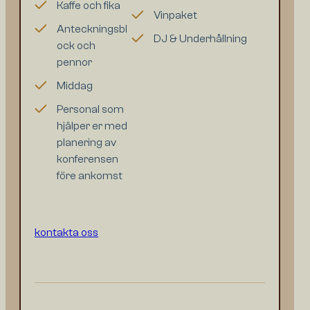
Kaffe och fika
Vinpaket
Anteckningsbl
DJ & Underhållning
ock och
pennor
Middag
Personal som
hjälper er med
planering av
konferensen
före ankomst
kontakta oss