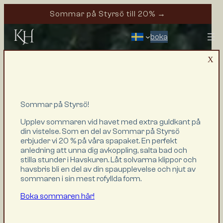
Sommar på Styrsö till 20% →
boka
HEM
X
RUM & SVITER
PAKET & ERBJUDANDEN
MÖTEN, KONFERENS & FEST
Sommar på Styrsö!
MAT & DRYCK
EVENT & AKTIVITETER
Upplev sommaren vid havet med extra guldkant på
din vistelse. Som en del av Sommar på Styrsö
HAVSKUREN SPA
erbjuder vi 20 % på våra spapaket. En perfekt
OM OSS
anledning att unna dig avkoppling, salta bad och
HITTA TILL OSS
stilla stunder i Havskuren. Låt solvarma klippor och
ÄG EN SVIT
havsbris bli en del av din spaupplevelse och njut av
sommaren i sin mest rofyllda form.
PRESENTKORT
KONTAKTA OSS
Boka sommaren här!
BOKA