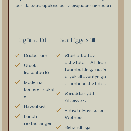
och de extra upplevelser vi erbjuder här nedan.
Ingår alltid
Kan läggas till
Dubbelrum
Stort utbud av
aktiviteter – Allt från
Utsökt
teambuilding, mat &
frukostbuffé
dryck till äventyrliga
Moderna
utomhusaktiviteter.
konferenslokal
Skräddarsydd
er
Afterwork
Havsutsikt
Entré till Havskuren
Lunch i
Wellness
restaurangen
Behandlingar