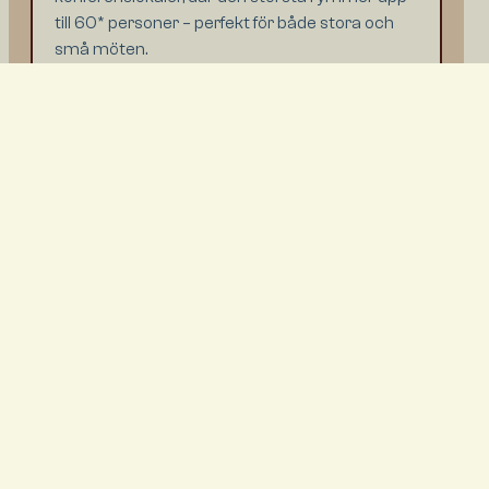
till 60* personer – perfekt för både stora och
små möten.
*Med hjälp av vår samarbetspartner Donsö
Konferens kan du ha möten med upp till 86
deltagare.
Orangeriet
Kusthotellets Chambre Séparée erbjuder en
elegant och avskild miljö, perfekt för
styrelsemöten och andra exklusiva
affärssammankomster för upp till 12 personer.
Här kombineras stilfull inredning med modern
utrustning, vilket skapar en inspirerande
atmosfär där viktiga beslut kan fattas i lugn och
ro. Den privata miljön gör det möjligt att arbeta
ostört, samtidigt som den bidrar till kreativitet